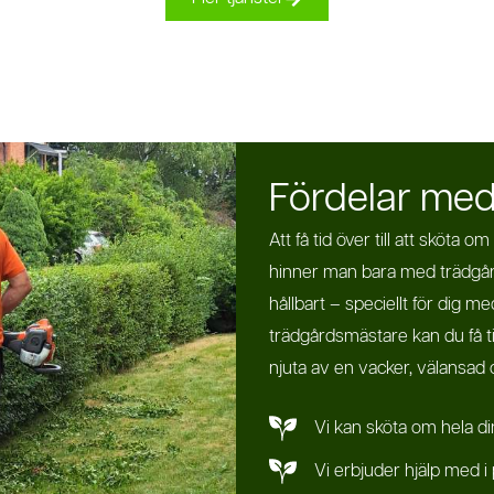
Fördelar med 
Att få tid över till att sköta
hinner man bara med trädgård
hållbart – speciellt för dig 
trädgårdsmästare kan du få ti
njuta av en vacker, välansad 
Vi kan sköta om hela din
Vi erbjuder hjälp med i