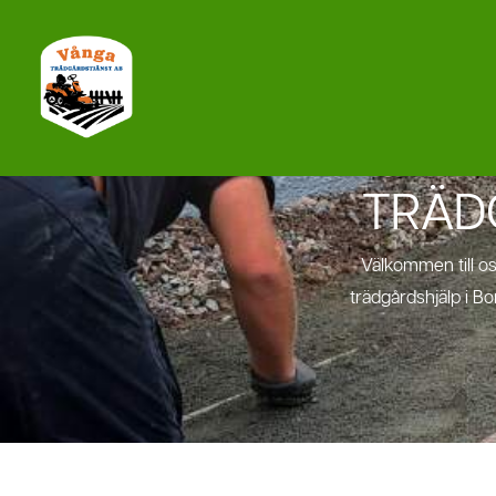
Hoppa
till
innehåll
TRÄD
Välkommen till os
trädgårdshjälp i B