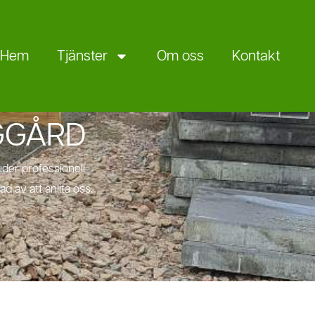
Hem
Tjänster
Om oss
Kontakt
GGÅRD
uder professionell
 av att anlita oss.