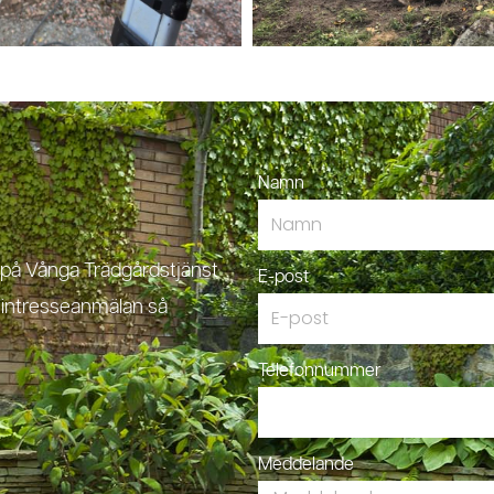
Namn
i på Vånga Trädgårdstjänst
E-post
n intresseanmälan så
Telefonnummer
Meddelande