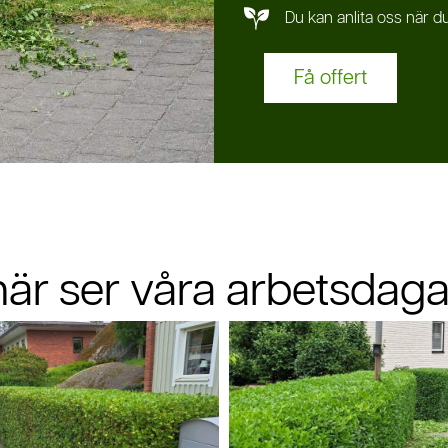
Du kan anlita oss när du v
Få offert
här ser våra arbetsdagar