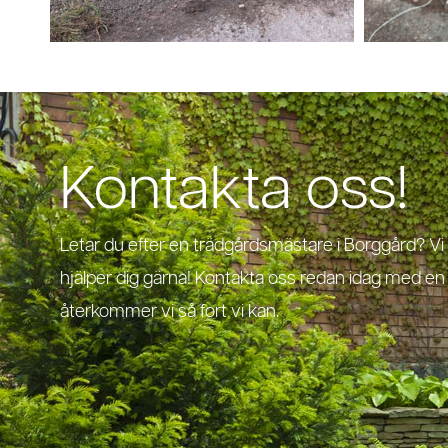
Kontakta oss!
Letar du efter en trädgårdsmästare i Borggård? V
hjälper dig gärna! Kontakta oss redan idag med e
återkommer vi så fort vi kan.