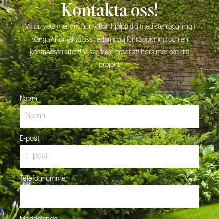
Kontakta oss!
Vill du veta mer om hur vi kan hjälpa dig med stenläggning i
Vånga? Kontakta oss redan idag för rådgivning och en
kostnadsfri offert! Vi ser fram emot att höra mer om ditt
projekt.
Namn
E-post
Telefonnummer
Meddelande