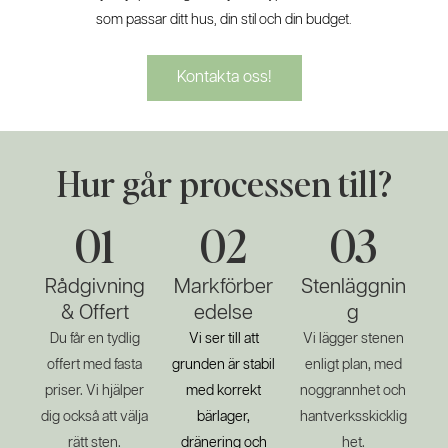
som passar ditt hus, din stil och din budget.
Kontakta oss!
Hur går processen till?
01
02
03
Rådgivning
Markförber
Stenläggnin
& Offert
edelse
g
Du får en tydlig
Vi ser till att
Vi lägger stenen
offert med fasta
grunden är stabil
enligt plan, med
priser. Vi hjälper
med korrekt
noggrannhet och
dig också att välja
bärlager,
hantverksskicklig
rätt sten.
dränering och
het.