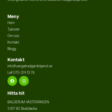
Meny
Hem
Tjänster
Om oss
Kontakt
Blogg
Kontakt
info@vangatradgardstjanst.se
Leif 070-374 13 78
Facebook
Instagram
Hitta hit
BALDERUM VÄSTERÄNGEN
3 617 90 Skärblacka​