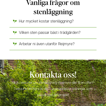
Vanliga frågor om
stenläggning
Hur mycket kostar stenläggning?
Vilken sten passar bäst i trädgården?
Arbetar ni även utanför Reijmyre?
Kontakta oss!
Vill du veta mer om stenläggning i Reijmyre eller få en offert?
Tveka inte att höra av dig – vi skräddarsyr lösningar som
passar just ditt projekt!