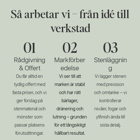
Så arbetar vi – från idé till
verkstad
01
02
03
Rådgivning
Markförber
Stenläggnin
& Offert
edelse
g
Du får alltid en
Vi ser till att
Vi lägger stenen
tydlig offert med
marken är stabil
med precision
fasta priser, och vi
och har rätt
och omtanke – vi
ger förslag på
bärlager,
kontrollerar
stenmaterial och
dränering och
nivåer, fogar och
mönster som
lutning – grunden
ytfinish ända till
passar platsens
för ett långsiktigt
sista detalj.
förutsättningar.
hållbart resultat.