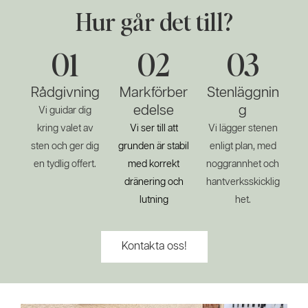
Hur går det till?
01
02
03
Rådgivning
Markförber
Stenläggnin
edelse
g
Vi guidar dig
kring valet av
Vi ser till att
Vi lägger stenen
sten och ger dig
grunden är stabil
enligt plan, med
en tydlig offert.
med korrekt
noggrannhet och
dränering och
hantverksskicklig
lutning
het.
Kontakta oss!