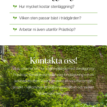
Hur mycket kostar stenläggning?
Vilken sten passar bäst i trädgården?
Arbetar ni även utanför Prästköp?
Kontakta oss!
Vill du veta mer om hur vi kan hjälpa dig med stenläggning i
Prästköp? Kontakta oss redan idag för rådgivning och en
kostnadsfri offert! Vi ser fram emot att höra mer om ditt
projekt – välkommen att skapa något hållbart och vackert
tillsammans med oss!