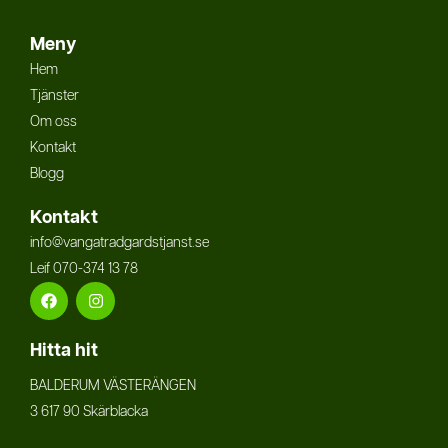
Meny
Hem
Tjänster
Om oss
Kontakt
Blogg
Kontakt
info@vangatradgardstjanst.se
Leif 070-374 13 78
Facebook
Instagram
Hitta hit
BALDERUM VÄSTERÄNGEN
3 617 90 Skärblacka​