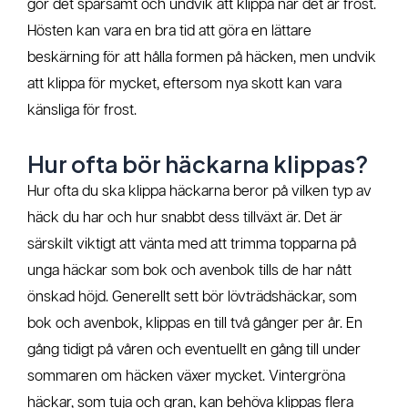
gör det sparsamt och undvik att klippa när det är frost.
Hösten kan vara en bra tid att göra en lättare
beskärning för att hålla formen på häcken, men undvik
att klippa för mycket, eftersom nya skott kan vara
känsliga för frost.
Hur ofta bör häckarna klippas?
Hur ofta du ska klippa häckarna beror på vilken typ av
häck du har och hur snabbt dess tillväxt är. Det är
särskilt viktigt att vänta med att trimma topparna på
unga häckar som bok och avenbok tills de har nått
önskad höjd. Generellt sett bör lövträdshäckar, som
bok och avenbok, klippas en till två gånger per år. En
gång tidigt på våren och eventuellt en gång till under
sommaren om häcken växer mycket. Vintergröna
häckar, som tuja och gran, kan behöva klippas flera