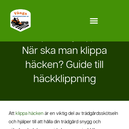
Hoppa
till
innehåll
maj 20, 2024
Trädgårdshjälp
När ska man klippa
häcken? Guide till
häckklippning
Att
klippa häcken
är en viktig del av trädgårdsskötseln
och hjälper till att hålla din trädgård snygg och